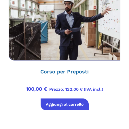
Corso per Preposti
100,00
€
Prezzo:
122,00
€
(IVA incl.)
Aggiungi al carrello