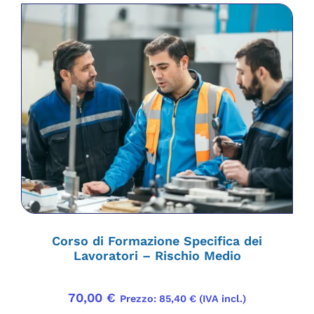
Corso di Formazione Specifica dei
Lavoratori – Rischio Medio
70,00
€
Prezzo:
85,40
€
(IVA incl.)