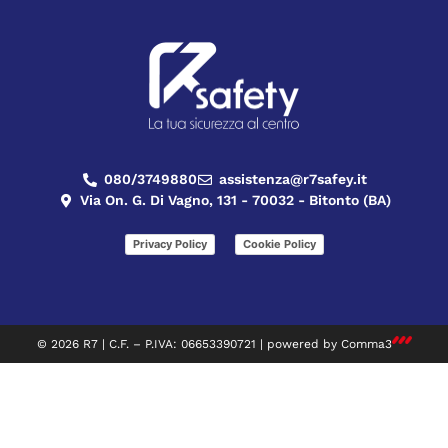
080/3749880
assistenza@r7safey.it
Via On. G. Di Vagno, 131 - 70032 - Bitonto (BA)
Privacy Policy
Cookie Policy
© 2026 R7 | C.F. – P.IVA: 06653390721 | powered by
Comma3