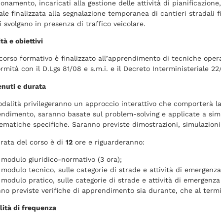
ionamento, incaricati alla gestione delle attività di pianificazione
ale finalizzata alla segnalazione temporanea di cantieri stradali fis
i svolgano in presenza di traffico veicolare.
ità e obiettivi
rcorso formativo è finalizzato all’apprendimento di tecniche opera
rmità con il D.Lgs 81/08 e s.m.i. e il Decreto Interministeriale 22
nuti e durata
dalità privilegeranno un approccio interattivo che comporterà la
ndimento, saranno basate sul problem-solving e applicate a simu
ematiche specifiche. Saranno previste dimostrazioni, simulazion
rata del corso è di
12
ore e riguarderanno:
modulo giuridico-normativo (3 ora);
modulo tecnico, sulle categorie di strade e attività di emergenza 
modulo pratico, sulle categorie di strade e attività di emergenza 
no previste verifiche di apprendimento sia durante, che al termi
ità di frequenza