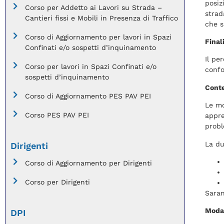
posiz
Corso per Addetto ai Lavori su Strada –
strad
Cantieri fissi e Mobili in Presenza di Traffico
che s
Corso di Aggiornamento per lavori in Spazi
Final
Confinati e/o sospetti d’inquinamento
Il pe
Corso per lavori in Spazi Confinati e/o
confo
sospetti d’inquinamento
Conte
Corso di Aggiornamento PES PAV PEI
Le mo
Corso PES PAV PEI
appre
probl
La du
Dirigenti
Corso di Aggiornamento per Dirigenti
Corso per Dirigenti
Saran
Modal
DPI