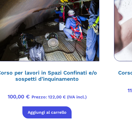
orso per lavori in Spazi Confinati e/o
Cors
sospetti d’inquinamento
1
100,00
€
Prezzo:
122,00
€
(IVA incl.)
Aggiungi al carrello