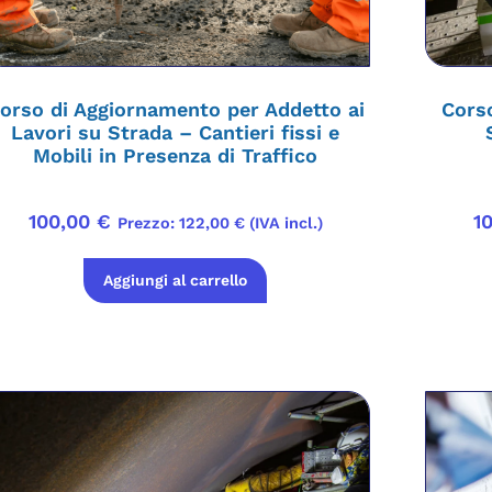
orso di Aggiornamento per Addetto ai
Corso
Lavori su Strada – Cantieri fissi e
Mobili in Presenza di Traffico
100,00
€
1
Prezzo:
122,00
€
(IVA incl.)
Aggiungi al carrello