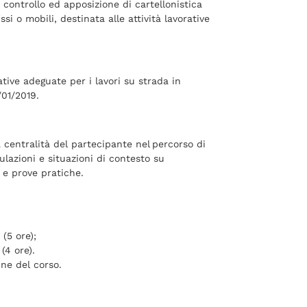
, controllo ed apposizione di cartellonistica
si o mobili, destinata alle attività lavorative
tive adeguate per i lavori su strada in
/01/2019.
 centralità del partecipante nel percorso di
lazioni e situazioni di contesto su
i e prove pratiche.
(5 ore);
(4 ore).
ne del corso.