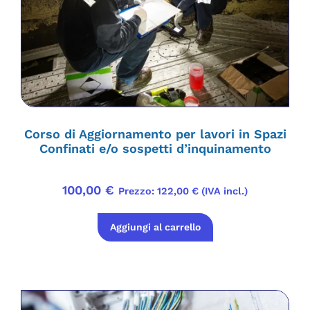
Corso di Aggiornamento per lavori in Spazi
Confinati e/o sospetti d’inquinamento
100,00
€
Prezzo:
122,00
€
(IVA incl.)
Aggiungi al carrello