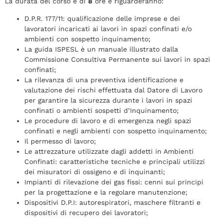
La durata del corso è di
8
ore e riguarderanno:
D.P.R. 177/11: qualificazione delle imprese e dei
lavoratori incaricati ai lavori in spazi confinati e/o
ambienti con sospetto inquinamento;
La guida ISPESL è un manuale illustrato dalla
Commissione Consultiva Permanente sui lavori in spazi
confinati;
La rilevanza di una preventiva identificazione e
valutazione dei rischi effettuata dal Datore di Lavoro
per garantire la sicurezza durante i lavori in spazi
confinati o ambienti sospetti d’Inquinamento;
Le procedure di lavoro e di emergenza negli spazi
confinati e negli ambienti con sospetto inquinamento;
Il permesso di lavoro;
Le attrezzature utilizzate dagli addetti in Ambienti
Confinati: caratteristiche tecniche e principali utilizzi
dei misuratori di ossigeno e di inquinanti;
Impianti di rilevazione dei gas fissi: cenni sui principi
per la progettazione e la regolare manutenzione;
Dispositivi D.P.I: autorespiratori, maschere filtranti e
dispositivi di recupero dei lavoratori;