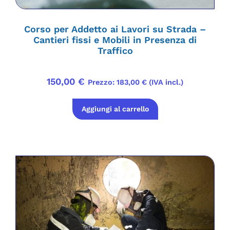
Corso per Addetto ai Lavori su Strada –
Cantieri fissi e Mobili in Presenza di
Traffico
150,00
€
Prezzo:
183,00
€
(IVA incl.)
Aggiungi al carrello